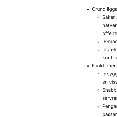
Grundlägga
Säker 
nätver
offentl
IP‑mas
Inga-l
kontex
Funktioner 
Inbygg
en vis
Snabbh
servra
Pengar
passar