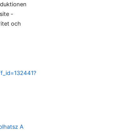
roduktionen
ite -
itet och
ff_id=132441?
lhatsz A