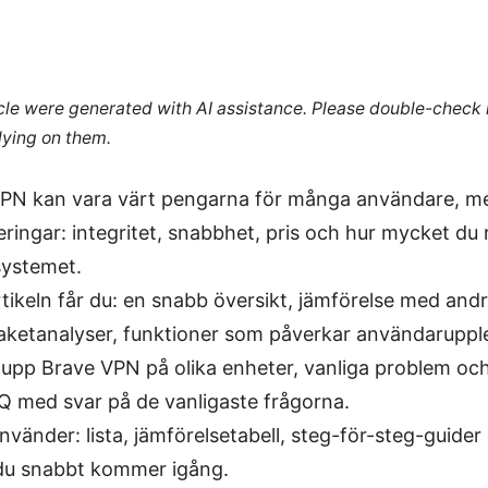
ticle were generated with AI assistance. Please double-check
lying on them.
VPN kan vara värt pengarna för många användare, me
teringar: integritet, snabbhet, pris och hur mycket du 
ystemet.
rtikeln får du: en snabb översikt, jämförelse med and
paketanalyser, funktioner som påverkar användaruppl
upp Brave VPN på olika enheter, vanliga problem och
Q med svar på de vanligaste frågorna.
nvänder: lista, jämförelsetabell, steg-för-steg-guider
t du snabbt kommer igång.