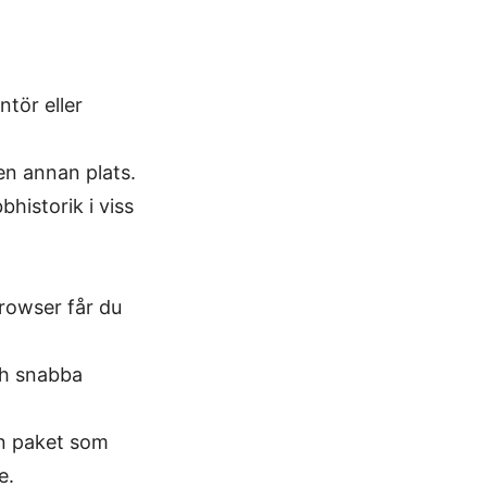
ntör eller
 en annan plats.
historik i viss
rowser får du
ch snabba
an paket som
e.