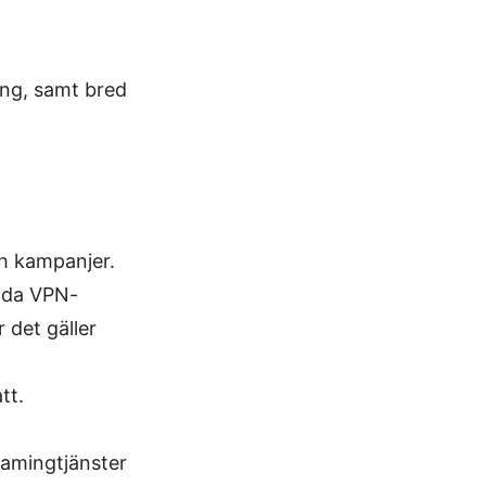
ing, samt bred
h kampanjer.
ända VPN-
 det gäller
tt.
eamingtjänster