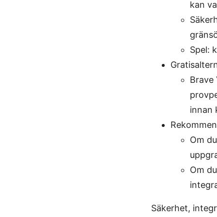
kan va
Säkerh
gränsö
Spel: 
Gratisalter
Brave 
provpe
innan 
Rekommenda
Om du 
uppgra
Om du 
integr
Säkerhet, integr