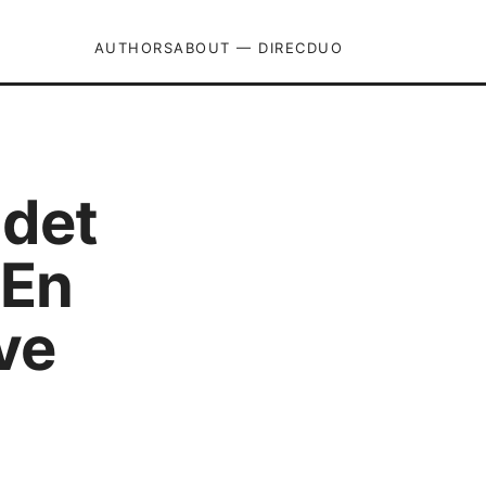
AUTHORS
ABOUT — DIRECDUO
 det
 En
ave