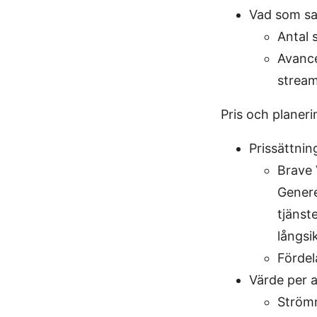
Vad som sa
Antal 
Avance
stream
Pris och planeri
Prissättnin
Brave 
Genere
tjänst
långsik
Fördel
Värde per 
Strömn