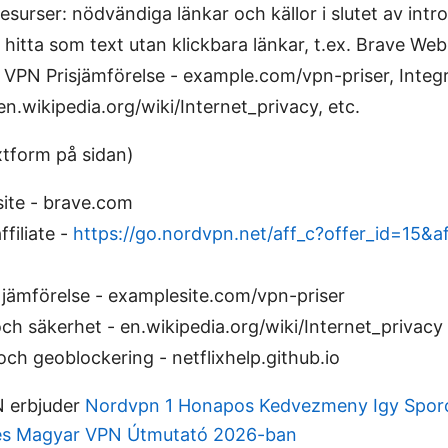
esurser: nödvändiga länkar och källor i slutet av int
itta som text utan klickbara länkar, t.ex. Brave Webs
 VPN Prisjämförelse - example.com/vpn-priser, Integr
en.wikipedia.org/wiki/Internet_privacy, etc.
xtform på sidan)
ite - brave.com
filiate -
https://go.nordvpn.net/aff_c?offer_id=15&a
 jämförelse - examplesite.com/vpn-priser
och säkerhet - en.wikipedia.org/wiki/Internet_privacy
ch geoblockering - netflixhelp.github.io
 erbjuder
Nordvpn 1 Honapos Kedvezmeny Igy Sporo
jes Magyar VPN Útmutató 2026-ban