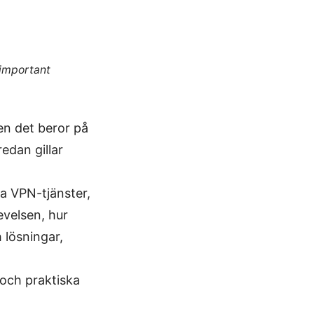
 important
n det beror på
redan gillar
ra VPN-tjänster,
evelsen, hur
 lösningar,
 och praktiska