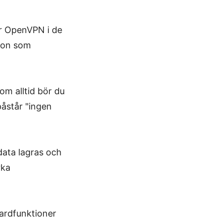
r OpenVPN i de
sion som
som alltid bör du
påstår "ingen
data lagras och
rka
dardfunktioner