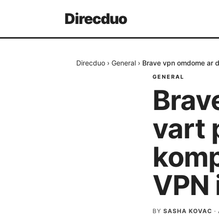
Direcduo
Direcduo
›
General
›
Brave vpn omdome ar de
GENERAL
Brav
vart 
kompl
VPN 
BY
SASHA KOVAC
·