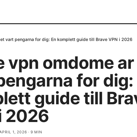
t vart pengarna for dig: En komplett guide till Brave VPN i 2026
e vpn omdome ar
pengarna for dig:
ett guide till Br
i 2026
APRIL 1, 2026
·
9
MIN