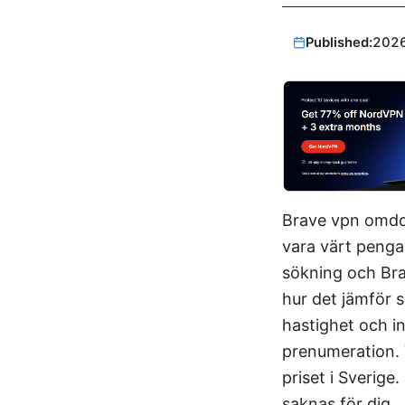
Published:
202
Brave vpn omdom
vara värt penga
sökning och Bra
hur det jämför s
hastighet och in
prenumeration. V
priset i Sverige
saknas för dig.