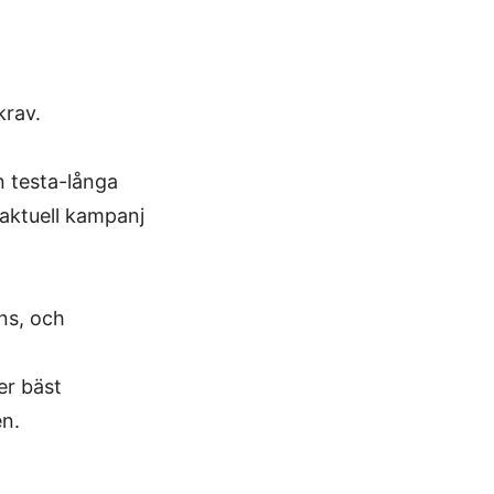
krav.
n testa-långa
 aktuell kampanj
ns, och
er bäst
en.