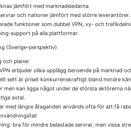
knas jämfört med marknadsledarna
servrar och nationer jämfört med större leverantörer.
rade funktioner som dubbel VPN, vy- och trafikdeln
ing-support på alla plattformar.
ng (Sverige-perspektiv)
g och planer
VPN erbjuder olika upplägg beroende på marknad oc
llt sett är priset konkurrenskraftigt bland mindre k
er men kan ligga något under de största aktörerna när
tiga avtal.
ar med längre åtaganden används ofta för att få raba
användningsfall
ing: bra för mindre belastade servrar, men vissa str