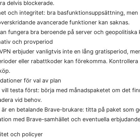
ra delvis blockerade.
et och integritet: bra basfunktionsuppsättning, men
verskridande avancerade funktioner kan saknas.
kan fungera bra beroende på server och geopolitiska 
nativ och provperiod
VPN erbjuder vanligtvis inte en lång gratisperiod, me
rioder eller rabattkoder kan förekomma. Kontrollera
köp.
tioner för val av plan
vill testa först: börja med månadspaketet om det fin
dera vid behov.
är en betalande Brave-brukare: titta på paket som g
ation med Brave-samhället och eventuella erbjudand
itet och policyer