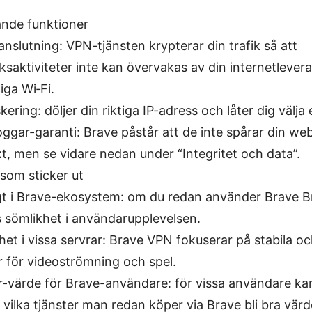
nde funktioner
anslutning: VPN-tjänsten krypterar din trafik så att
ksaktiviteter inte kan övervakas av din internetlevera
iga Wi‑Fi.
kering: döljer din riktiga IP-adress och låter dig välja
oggar-garanti: Brave påstår att de inte spårar din webb
t, men se vidare nedan under “Integritet och data”.
som sticker ut
t i Brave-ekosystem: om du redan använder Brave B
s sömlikhet i användarupplevelsen.
et i vissa servrar: Brave VPN fokuserar på stabila o
r för videoströmning och spel.
-värde för Brave-användare: för vissa användare k
 vilka tjänster man redan köper via Brave bli bra värd