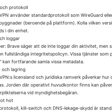
och protokoll
VPN använder standardprotokoll som WireGuard elle
 byggnader (beroende på plattform). Kolla vilken ver
s i din enhet.
och loggar
per: Brave säger att de inte loggar din aktivitet, men 
en fullständiga integritetspolicyn. Vissa tjänster som 
" kan fortfarande samla vissa metadata.
n och lagring
VPN:s licensland och juridiska ramverk påverkar hur 
s. Jorden där operativt huvudkontor finns kan påve
rpliktelserna vid myndighetsbegäran.
ot hot
protokoll, kill-switch och DNS-lekage-skydd är stan