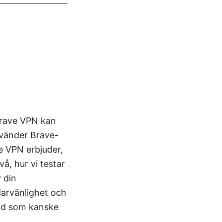
Brave VPN kan
nvänder Brave-
e VPN erbjuder,
å, hur vi testar
v din
darvänlighet och
vad som kanske