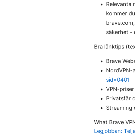
Relevanta r
kommer du h
brave.com,
säkerhet - 
Bra länktips (te
Brave Webs
NordVPN-af
sid=0401
VPN-priser
Privatsfär 
Streaming o
What Brave VPN
Legjobban: Tel