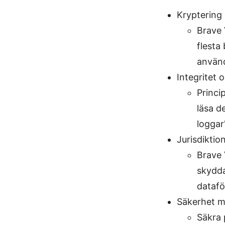
Kryptering 
Brave 
flesta
använd
Integritet 
Princi
läsa d
loggar
Jurisdiktio
Brave 
skydda
datafö
Säkerhet m
Säkra 