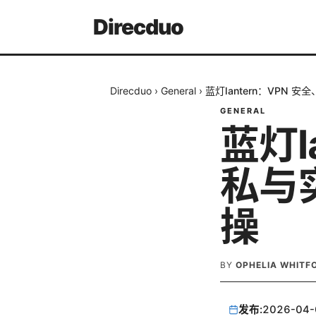
Direcduo
Direcduo
›
General
›
蓝灯lantern：VPN
GENERAL
蓝灯l
私与
操
BY
OPHELIA WHITF
发布:
2026-04-