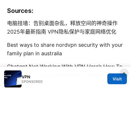
Sources:
电脑挂墙：告别桌面杂乱，释放空间的神奇操作
2025年最新指南 VPN隐私保护与家庭网络优化
Best ways to share nordvpn security with your
family plan in australia
Chatgpt Not Working With VPN Here’s How To
×
Fix It: VPN Troubleshooting For Smooth
VPN
Visit
SPONSORED
ChatGPT Access
提子和葡萄的分别：一篇让你彻底搞懂它们区别的
指南 VPN 使用全攻略、隐私保护、跨境访问
Youtube app not working with vpn heres how
to fix it