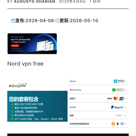
BY
AUGUSTO OHANIAN
·
2026年4月6日
·
1
MIN
发布:
2026-04-06
·
更新:
2026-05-10
Nord vpn free