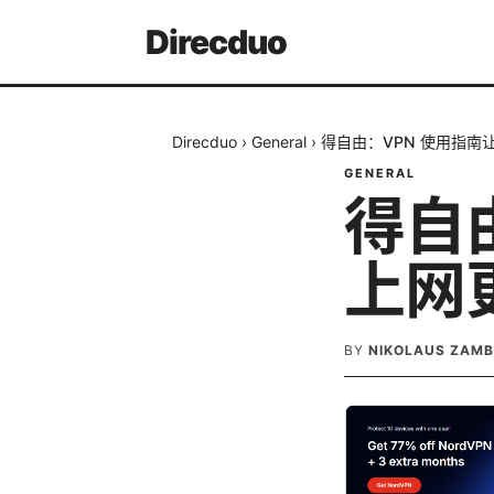
Direcduo
Direcduo
›
General
›
得自由：VPN 使用指南
GENERAL
得自
上网
BY
NIKOLAUS ZAM