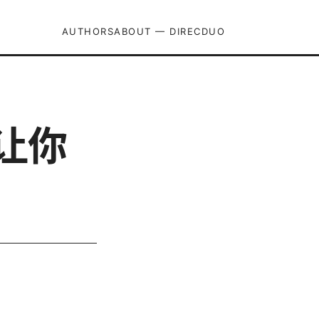
AUTHORS
ABOUT — DIRECDUO
让你