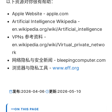
以下资源对你很有帮助：
Apple Website - apple.com
Artificial Intelligence Wikipedia -
en.wikipedia.org/wiki/Artificial_intelligence
VPNs 参考资料 -
en.wikipedia.org/wiki/Virtual_private_netwo
rk
网络隐私与安全新闻 - bleepingcomputer.com
浏览器与隐私工具 -
www.eff.org
发布:
2026-04-06
·
更新:
2026-05-10
ON THIS PAGE