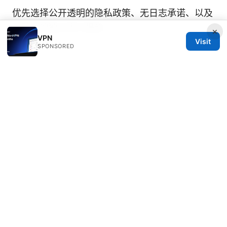
优先选择公开透明的隐私政策、无日志承诺、以及
可验证的独立审计报告。
×
VPN
Visit
SPONSORED
若你在选择、设置或使用 VPN 时遇到具体问题，
随时告诉我你的设备、所在地区和使用场景，我可
以给你定制化的步骤和建议。
Sources:
Vpn免费：全面解析、实用指南与最新数据
Vpn节点: VPN节点选择与优化指南，提升隐私与
访问速度
Mullvad 与 VPN 使用完全指南：更安全的上网选
择与对比
Fortinet forticlient 与 VPN 使用全攻